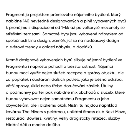
Fragment je projektem prémiového nájemního bydlení, který
nabídne 140 nevšedně designovaných a plně vybavených bytů
k pronájmu s dispozicemi od 1+kk až po velkorysé mezonety se
střešními terasami. Samotné byty jsou vybavené nábytkem od
společnosti Lino design, zaměřující se na nadčasový design
a světové trendy v oblasti nábytku a doplňků.
Kromě designově vybavených bytů slibuje nájemní bydlení ve
Fragmentu i naprosté pohodlí a bezstarostnost. Nájemci
budou moci využít nejen služeb recepce a správy objektu, ale
za poplatek i obstarání dalších potřeb, jako je běžná údržba,
větší opravy, úklid nebo třeba doručování zásilek. Útulný
a podmanivý parter pak nabídne mix obchodů a služeb, které
budou vyhovovat nejen samotnému Fragmentu a jeho
obyvatelům, ale i blízkému okolí. Místní tu najdou například
kavárnu The Miners s pekárnou, unikátní fitness club Next Move,
restauraci Bowlers, květiny, velký drogistický řetězec, služby
hlídání dětí a mnoho dalšího.