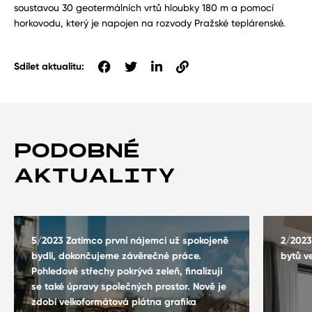
soustavou 30 geotermálních vrtů hloubky 180 m a pomocí
horkovodu, který je napojen na rozvody Pražské teplárenské.
Sdílet aktualitu:
PODOBNÉ
AKTUALITY
5/2023 Zatímco první nájemci už spokojeně
2/2023
bydlí, dokončujeme závěrečné práce.
bytů v
Pohledové střechy pokrývá zeleň, finalizují
se také úpravy společných prostor. Nově je
zdobí velkoformátová plátna grafika