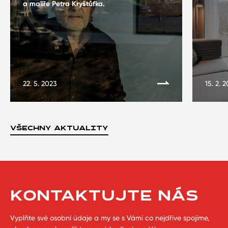
a malíře Petra Kryštůfka.
22. 5. 2023
15. 2. 
VŠECHNY AKTUALITY
KONTAKTUJTE NÁS
Vyplňte své osobní údaje a my se s Vámi co nejdříve spojíme,