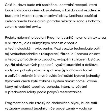
Celá budova bude mít společnou centrální recepci, která
bude k dispozici všem obyvatelům, a každá část rezidence
bude mít i vlastní reprezentativní lobby. Nedílnou součástí
celého areálu bude okolní přírodní relaxační zóna s bohatou
zelení a vodními prvky.
Projekt nájemního bydlení Fragment vyniká nejen architekturou
a službami, ale i důmyslným řešením dispozic
a technologickým vybavením. Mezi využité technologie patří
mj. vzduchotechnika s rekuperací, filtrací a úpravou vlhkosti
a teploty přiváděného vzduchu, vytápění i chlazení bytů za
využití aktivovaných podhledů, využití studniční a dešťové
vody pro pokrytí provozní spotřeby (splachování toalet
a zalívání zeleně) či chytré ovládání každé bytové jednotky.
Vybavení všech bytů zahrne i systém Smart home Loxone,
který mj. ovládá tepelnou pohodu, intenzitu větrání
a předokenní rolety podle pokynů meteostanice.
Fragment nebude závislý na dodávkách plynu, bude totiž
vytápěný pomocí tepelných čerpadel země – voda se