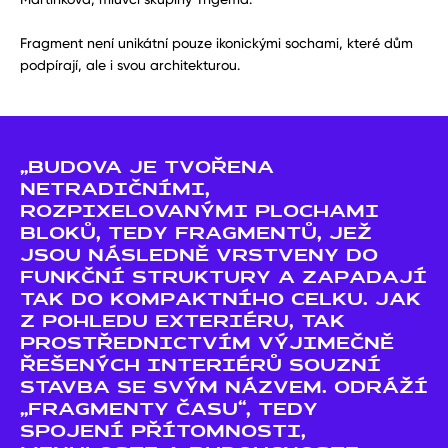
Fragment není unikátní pouze ikonickými sochami, které dům
podpírají, ale i svou architekturou.
„BUDOVA JE TVOŘENA
NETRADIČNÍMI,
ROZPIXELOVANÝMI PLOCHAMI
BLOKŮ, TEDY FRAGMENTŮ, JEŽ
JSOU NÁSLEDNĚ VRSTVENY DO
FUNKČNÍ STRUKTURY A ZAPADAJÍ
TAK DO KOMPAKTNÍHO CELKU. JAK
Z POHLEDU EXTERIÉRU, TAK
PROSTŘEDNICTVÍM VÝJIMEČNĚ
ŘEŠENÝCH INTERIÉRŮ SOUZNÍ
STAVBA SE SVÝM NÁZVEM. ODRÁŽÍ
„FRAGMENTY ČASU“, TEDY
SPOJENÍ PŘÍTOMNOSTI,