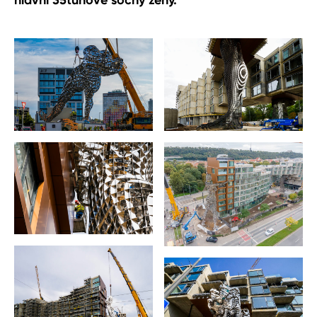
hlavní 35tunové sochy ženy.