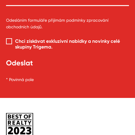
Odesláním formuláře přijímám
podmínky zpracování
obchodních údajů
.
Chci získávat exkluzivní nabídky a novinky celé
skupiny Trigema
.
* Povinná pole