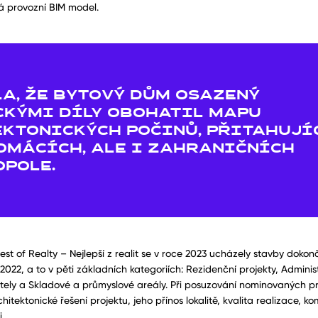
á provozní BIM model.
A, ŽE BYTOVÝ DŮM OSAZENÝ
KÝMI DÍLY OBOHATIL MAPU
KTONICKÝCH POČINŮ, PŘITAHUJÍ
OMÁCÍCH, ALE I ZAHRANIČNÍCH
POLE.
Best of Realty – Nejlepší z realit se v roce 2023 ucházely stavby dok
 2022, a to v pěti základních kategoriích: Rezidenční projekty, Administ
ely a Skladové a průmyslové areály. Při posuzování nominovaných pro
chitektonické řešení projektu, jeho přínos lokalitě, kvalita realizace, 
.