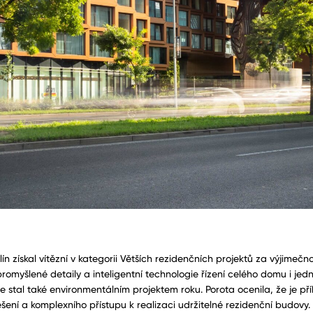
ín získal vítězní v kategorii Větších rezidenčních projektů za výjimečn
promyšlené detaily a inteligentní technologie řízení celého domu i jed
e stal také environmentálním projektem roku. Porota ocenila, že je p
řešení a komplexního přístupu k realizaci udržitelné rezidenční budovy