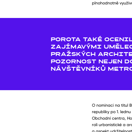
plnohodnotně využív
POROTA TAKÉ OCENIL
ZAJÍMAVÝMI UMĚLEC
PRAŽSKÝCH ARCHITE
POZORNOST NEJEN D
NÁVŠTĚVNÍKŮ METRO
O nominaci na titul 
republiky po 1. lednu
Obchodní centra, Hot
roli urbanistické a ar
a aspekt udržitelnosti