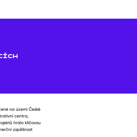
CÍCH
ončené na území České
rativní centra,
jektů hrálo klíčovou
komerční úspěšnost