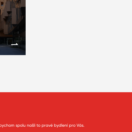
bychom spolu našli to pravé bydlení pro Vás.