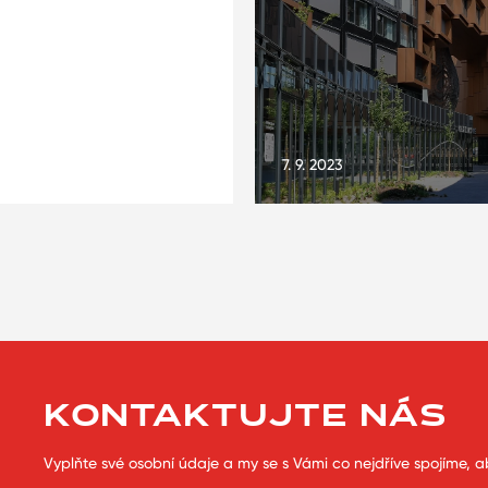
7. 9. 2023
KONTAKTUJTE NÁS
Vyplňte své osobní údaje a my se s Vámi co nejdříve spojíme, a