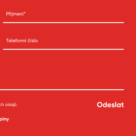
ch údajů
.
piny