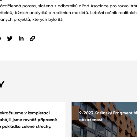
náctičlenná porota, složená z odborníků z řad Asociace pro rozvoj trh
itektů, tržních analytiků a realitních makléřů. Letošní ročník realitníc
ných projektů, kterých bylo 83.
Y
Pokračujeme v kompletaci
9/2023 Karlínský Fragment hl
ahájili jsme rovněž přípravné
obsazenost!
 pokládku zelené střechy.