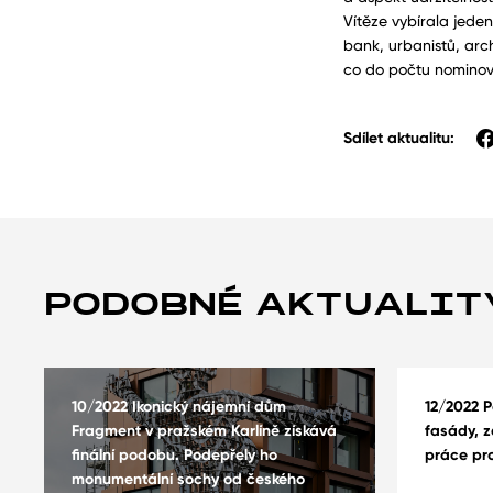
Vítěze vybírala jede
bank, urbanistů, arch
co do počtu nominova
Sdílet aktualitu:
PODOBNÉ AKTUALIT
10/2022 Ikonický nájemní dům
12/2022 
Fragment v pražském Karlíně získává
fasády, z
finální podobu. Podepřely ho
práce pro
monumentální sochy od českého