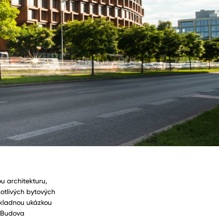
ou architekturu,
notlivých bytových
říkladnou ukázkou
. Budova