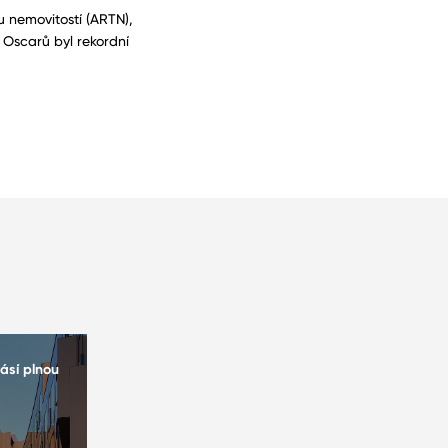
u nemovitostí (ARTN),
h Oscarů byl rekordní
ásí plnou