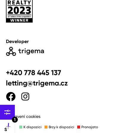
Developer
+420 778 445 137
letting@trigema.cz
Nastavení cookies
1
K dispozici
Brzy k dispozici
Pronajato