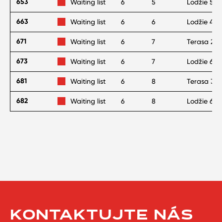
653
Waiting list
6
5
Lodžie 5 m
663
Waiting list
6
6
Lodžie 4 m
671
Waiting list
6
7
Terasa 25
673
Waiting list
6
7
Lodžie 6 m
681
Waiting list
6
8
Terasa 30
682
Waiting list
6
8
Lodžie 6 m
KONTAKTUJTE NÁS