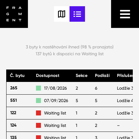
3 byty k nastěhování ihned (98 % pronajato)
137 bytů k dispozici na Waiting list
Č. bytu
Dostupnost
Sekce
Podlaží
Příslušenst
265
17/08/2026
2
6
Lodžie 3 m
551
07/09/2026
5
5
Lodžie 4 m
122
Waiting list
1
2
Lodžie 3 m
124
Waiting list
1
2
–
135
Waiting list
1
3
Lodžie 3 m