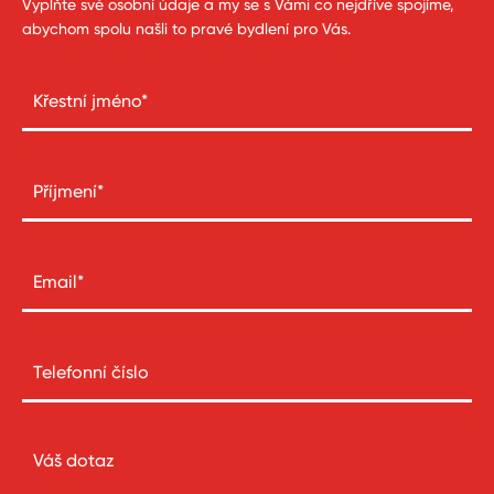
Vyplňte své osobní údaje a my se s Vámi co nejdříve spojíme,
abychom spolu našli to pravé bydlení pro Vás.