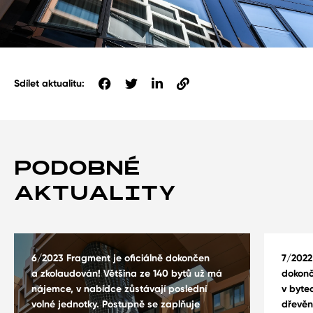
Sdílet aktualitu:
PODOBNÉ
AKTUALITY
6/2023 Fragment je oficiálně dokončen
7/2022 
a zkolaudován! Většina ze 140 bytů už má
dokonč
nájemce, v nabídce zůstávají poslední
v byte
volné jednotky. Postupně se zaplňuje
dřevěn