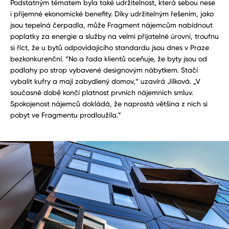
Podstatným tématem byla také udržitelnost, která sebou nese
i příjemné ekonomické benefity. Díky udržitelným řešením, jako
jsou tepelná čerpadla, může Fragment nájemcům nabídnout
poplatky za energie a služby na velmi přijatelné úrovni, troufnu
si říct, že u bytů odpovídajícího standardu jsou dnes v Praze
bezkonkurenční. “No a řada klientů oceňuje, že byty jsou od
podlahy po strop vybavené designovým nábytkem. Stačí
vybalit kufry a mají zabydlený domov,“ uzavírá Jílková. „V
současné době končí platnost prvních nájemních smluv.
Spokojenost nájemců dokládá, že naprostá většina z nich si
pobyt ve Fragmentu prodloužila.”