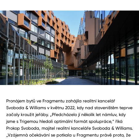
Pronájem bytů ve Fragmentu zahájila realitní kancelář
Svoboda & Williams v květnu 2022, kdy nad staveništěm teprve
začaly kroužit jeřáby. „Předcházelo jí několik let námluv, kdy
jsme s Trigemou hledali optimální formát spolupráce,“ říká
Prokop Svoboda, majitel realitní kanceláře Svoboda & Williams.
„Vzájemná očekávání se potkala u Fragmentu právě proto, že