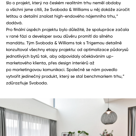
šlo o projekt, který na českém realitním trhu neměl obdoby
a všichni jsme cítili, že Svoboda & Williams u něj dokáže zúročit
letitou a detailní znalost high-endového nájemního trhu,“
dodává.
Pro finální úspěch projektu bylo důležité, že spolupráce začala
v rané fázi a developer svou důvěru promítl do silného
mandátu. Tým Svoboda & Williams tak s Trigemou detailně
konzultoval všechny etapy projektu: od optimalizace půdorysů
jednotlivých bytů tak, aby odpovídaly očekáváním up-
marketového klienta, přes design interiérů až
po marketingovou komunikaci. Společně se nám povedlo
vytvořit jedinečný produkt, který se stal benchmarkem trhu,”
zdůrazňuje Svoboda.