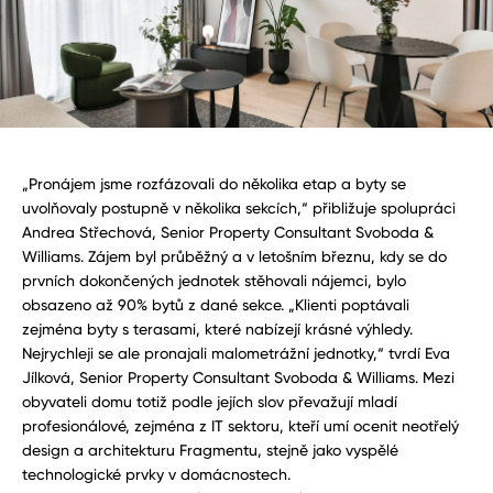
„Pronájem jsme rozfázovali do několika etap a byty se
uvolňovaly postupně v několika sekcích,“ přibližuje spolupráci
Andrea Střechová, Senior Property Consultant Svoboda &
Williams. Zájem byl průběžný a v letošním březnu, kdy se do
prvních dokončených jednotek stěhovali nájemci, bylo
obsazeno až 90% bytů z dané sekce. „Klienti poptávali
zejména byty s terasami, které nabízejí krásné výhledy.
Nejrychleji se ale pronajali malometrážní jednotky,“ tvrdí Eva
Jílková, Senior Property Consultant Svoboda & Williams. Mezi
obyvateli domu totiž podle jejích slov převažují mladí
profesionálové, zejména z IT sektoru, kteří umí ocenit neotřelý
design a architekturu Fragmentu, stejně jako vyspělé
technologické prvky v domácnostech.