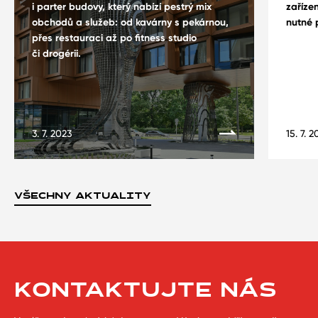
i parter budovy, který nabízí pestrý mix
zaříze
obchodů a služeb: od kavárny s pekárnou,
nutné 
přes restauraci až po fitness studio
či drogérii.
3. 7. 2023
15. 7. 
VŠECHNY AKTUALITY
KONTAKTUJTE NÁS