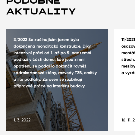
PODOBNÉ
AKTUALITY
3/2022 Se začínajícím jarem byla
11/202
dokončena monolitická konstrukce. Díky
osazov
intenzivní práci od 1. až po 5. nadzemní
montáž
podlaží v části domu, kde jsou zimní
střech
opatření, se podařilo dokončit rovněž
meziby
sádrokartonové stěny, rozvody TZB, omítky
a vyzd
a lité podlahy. Zároveň se rozbíhají
přípravné práce na interiéru budovy.
1. 3. 2022
16. 11. 