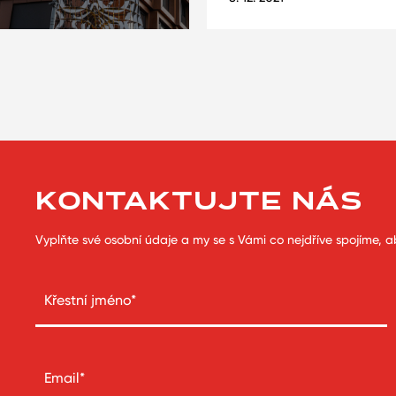
KONTAKTUJTE NÁS
Vyplňte své osobní údaje a my se s Vámi co nejdříve spojíme, a