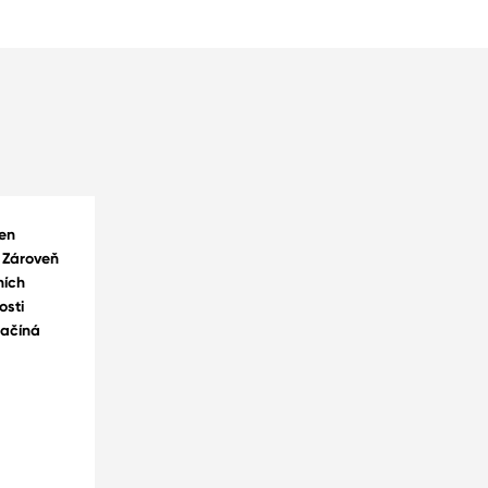
en
 Zároveň
ních
osti
začíná