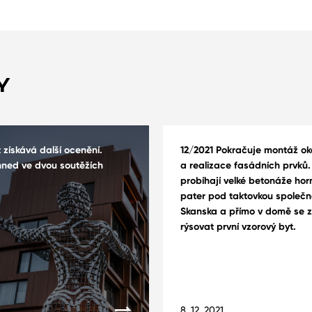
Y
získává další ocenění.
12/2021 Pokračuje montáž ok
hned ve dvou soutěžích
a realizace fasádních prvků.
probíhají velké betonáže hor
pater pod taktovkou společn
Skanska a přímo v domě se 
rýsovat první vzorový byt.
8. 12. 2021